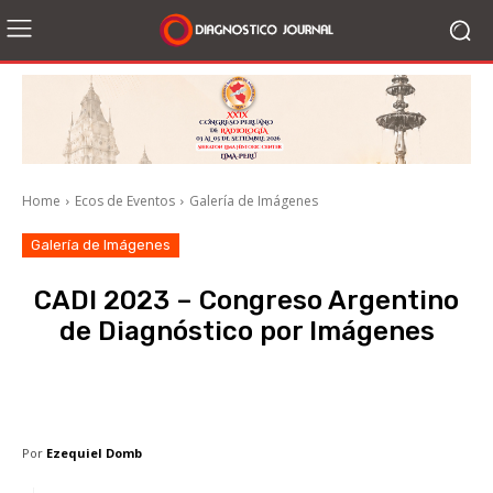
Home
Ecos de Eventos
Galería de Imágenes
Galería de Imágenes
CADI 2023 – Congreso Argentino
de Diagnóstico por Imágenes
Facebook
X
WhatsApp
Li
Por
Ezequiel Domb