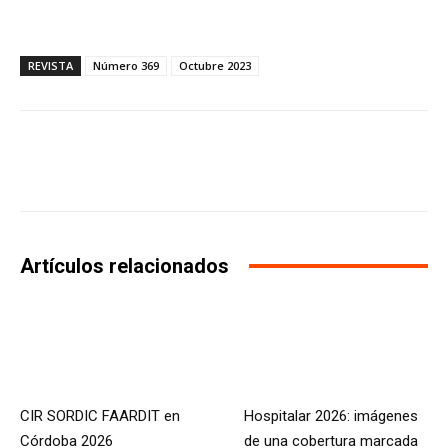
REVISTA
Número 369
Octubre 2023
Facebook
X
WhatsApp
Li
Artículos relacionados
CIR SORDIC FAARDIT en
Hospitalar 2026: imágenes
Córdoba 2026
de una cobertura marcada