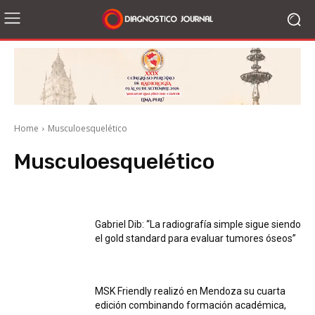
Home
Musculoesquelético
Musculoesquelético
2018 Videos Empresas
2020 Webinars
Abdomen y tubo digestivo
Artí
Gabriel Dib: “La radiografía simple sigue siendo
el gold standard para evaluar tumores óseos”
MSK Friendly realizó en Mendoza su cuarta
edición combinando formación académica,