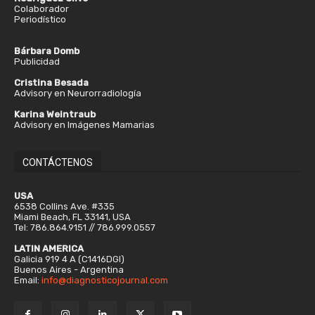
Colaborador
Periodístico
Bárbara Domb
Publicidad
Cristina Besada
Advisory en Neurorradiología
Karina Weintraub
Advisory en Imágenes Mamarias
CONTÁCTENOS
USA
6538 Collins Ave. #335
Miami Beach, FL 33141, USA
Tel: 786.864.9151 // 786.999.0557
LATIN AMERICA
Galicia 919 4 A (C1416DGI)
Buenos Aires - Argentina
Email:
info@diagnosticojournal.com