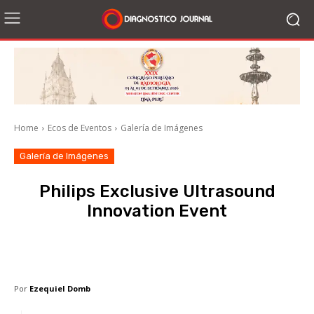
Home
Ecos de Eventos
Galería de Imágenes
Galería de Imágenes
Philips Exclusive Ultrasound
Innovation Event
Facebook
X
WhatsApp
Li
Por
Ezequiel Domb