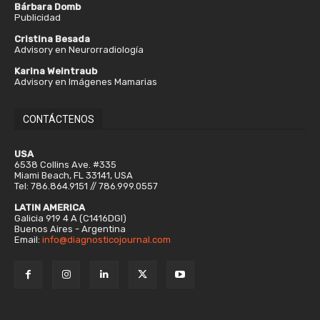
Bárbara Domb
Publicidad
Cristina Besada
Advisory en Neurorradiología
Karina Weintraub
Advisory en Imágenes Mamarias
CONTÁCTENOS
USA
6538 Collins Ave. #335
Miami Beach, FL 33141, USA
Tel: 786.864.9151 // 786.999.0557
LATIN AMERICA
Galicia 919 4 A (C1416DGI)
Buenos Aires - Argentina
Email:
info@diagnosticojournal.com