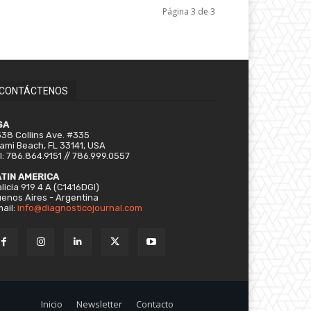
Página 3 de 3
CONTÁCTENOS
SA
38 Collins Ave. #335
ami Beach, FL 33141, USA
l: 786.864.9151 // 786.999.0557
ATIN AMERICA
licia 919 4 A (C1416DGI)
enos Aires - Argentina
ail:
info@diagnosticojournal.com
Inicio
Newsletter
Contacto