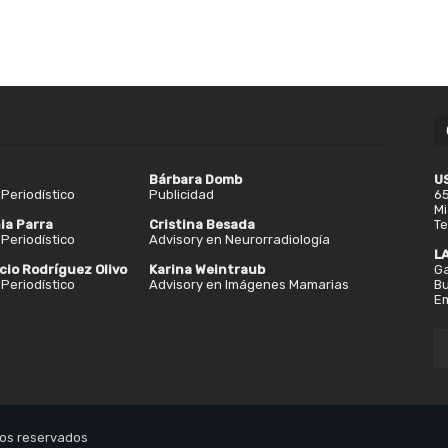
Bárbara Domb
U
Periodístico
Publicidad
65
Mi
ia Parra
Cristina Besada
Te
Periodístico
Advisory en Neurorradiología
L
cio Rodríguez Olivo
Karina Weintraub
Ga
Periodístico
Advisory en Imágenes Mamarias
Bu
Em
os reservados