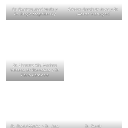
Dr. Gustavo José Muño y
Cristian García de Intec y Dr.
Dr. Sergio Moguillansky
Alberto Marangoni
Dr. Lisandro Illia, Mariano
Valcarce de Bionuclear y Dr.
Pablo Carpinela
Dr. Daniel Mysler y Dr. Jose
Dr. Remis