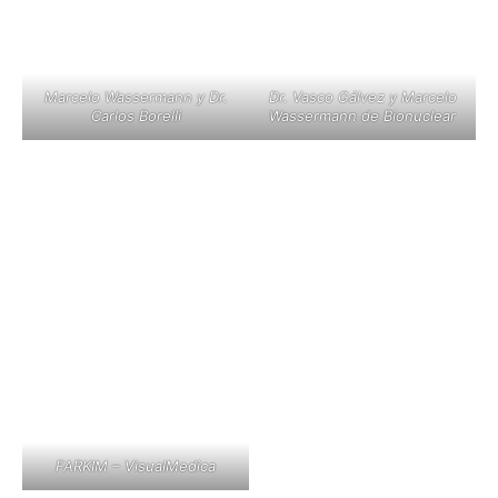
Marcelo Wassermann y Dr.
Dr. Vasco Gálvez y Marcelo
Carlos Borelli
Wassermann de Bionuclear
FARKIM – VisualMedica