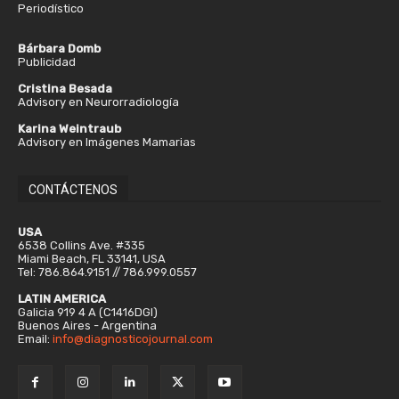
Periodístico
Bárbara Domb
Publicidad
Cristina Besada
Advisory en Neurorradiología
Karina Weintraub
Advisory en Imágenes Mamarias
CONTÁCTENOS
USA
6538 Collins Ave. #335
Miami Beach, FL 33141, USA
Tel: 786.864.9151 // 786.999.0557
LATIN AMERICA
Galicia 919 4 A (C1416DGI)
Buenos Aires - Argentina
Email:
info@diagnosticojournal.com