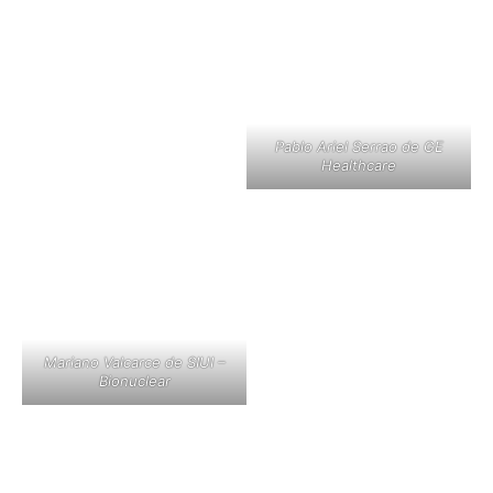
Pablo Ariel Serrao de GE
Healthcare
Mariano Valcarce de SIUI –
Bionuclear