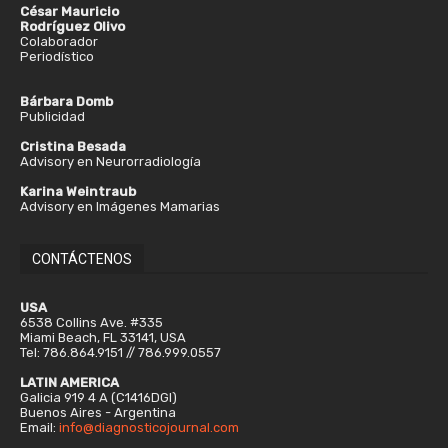
César Mauricio
Rodríguez Olivo
Colaborador
Periodístico
Bárbara Domb
Publicidad
Cristina Besada
Advisory en Neurorradiología
Karina Weintraub
Advisory en Imágenes Mamarias
CONTÁCTENOS
USA
6538 Collins Ave. #335
Miami Beach, FL 33141, USA
Tel: 786.864.9151 // 786.999.0557
LATIN AMERICA
Galicia 919 4 A (C1416DGI)
Buenos Aires - Argentina
Email:
info@diagnosticojournal.com