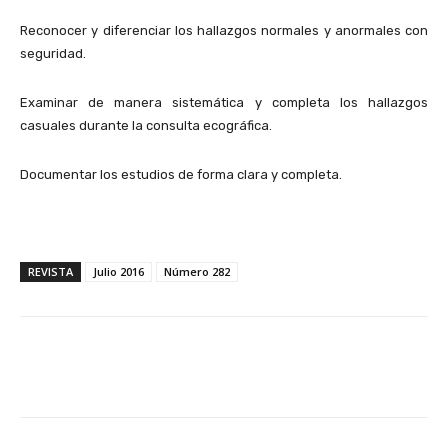
Reconocer y diferenciar los hallazgos normales y anormales con
seguridad.
Examinar de manera sistemática y completa los hallazgos
casuales durante la consulta ecográfica.
Documentar los estudios de forma clara y completa.
REVISTA
Julio 2016
Número 282
Facebook
X
WhatsApp
Li