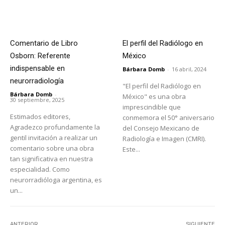
Comentario de Libro
El perfil del Radiólogo en
Osborn: Referente
México
indispensable en
Bárbara Domb
-
16 abril, 2024
neurorradiología
"El perfil del Radiólogo en
Bárbara Domb
-
México" es una obra
30 septiembre, 2025
imprescindible que
Estimados editores,
conmemora el 50° aniversario
Agradezco profundamente la
del Consejo Mexicano de
gentil invitación a realizar un
Radiología e Imagen (CMRI).
comentario sobre una obra
Este...
tan significativa en nuestra
especialidad. Como
neurorradióloga argentina, es
un...
ANTERIOR
SIGUIENTE