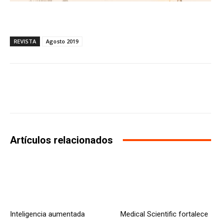
REVISTA
Agosto 2019
Facebook
X
WhatsApp
Li
Artículos relacionados
Inteligencia aumentada
Medical Scientific fortalece