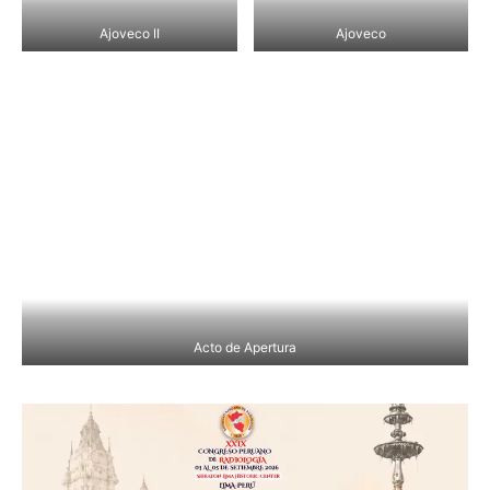
Ajoveco II
Ajoveco
Acto de Apertura