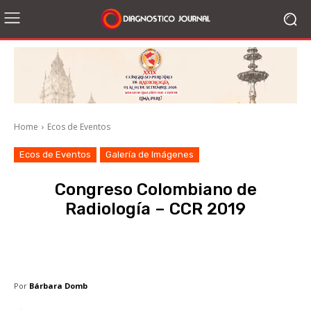
Home
Ecos de Eventos
Ecos de Eventos
Galería de Imágenes
Congreso Colombiano de
Radiología – CCR 2019
Facebook
X
WhatsApp
Li
Por
Bárbara Domb