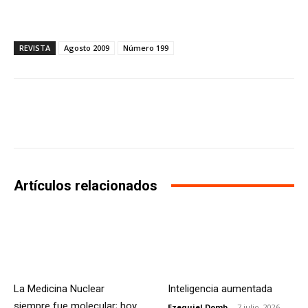
REVISTA
Agosto 2009
Número 199
Facebook
X
WhatsApp
Li
Artículos relacionados
La Medicina Nuclear
Inteligencia aumentada
siempre fue molecular; hoy
Ezequiel Domb
-
7 julio, 2026