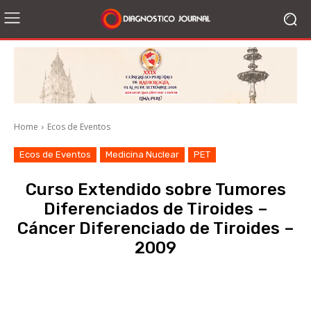
Home
Ecos de Eventos
Ecos de Eventos
Medicina Nuclear
PET
Curso Extendido sobre Tumores
Diferenciados de Tiroides –
Cáncer Diferenciado de Tiroides –
2009
Facebook
X
WhatsApp
Li