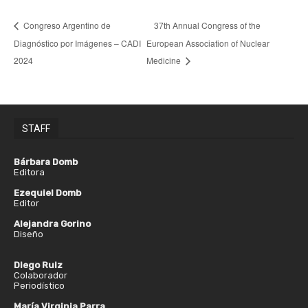
Congreso Argentino de
37th Annual Congress of the
Diagnóstico por Imágenes – CADI
European Association of Nuclear
2024
Medicine
STAFF
Bárbara Domb
Editora
Ezequiel Domb
Editor
Alejandra Gorino
Diseño
Diego Ruiz
Colaborador
Periodístico
María Virginia Parra