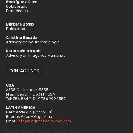
Rodríguez Olivo
Colaborador
Periodístico
Bárbara Domb
Publicidad
Cristina Besada
Advisory en Neurorradiología
Karina Weintraub
Advisory en Imágenes Mamarias
CONTÁCTENOS
USA
6538 Collins Ave. #335
Miami Beach, FL 33141, USA
Tel: 786.864.9151 // 786.999.0557
LATIN AMERICA
Galicia 919 4 A (C1416DGI)
Buenos Aires - Argentina
Email:
info@diagnosticojournal.com