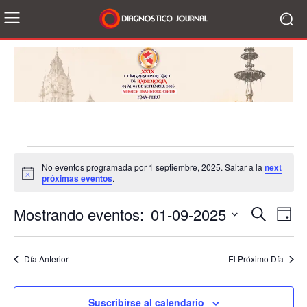
Eventos
No eventos programada por 1 septiembre, 2025. Saltar a la
next
Notice
próximas eventos
.
for
1
01-09-2025
Eve
Evento
Búsqueda
Day
Vis
Seleccionar
septiembre,
de
la
de
Día Anterior
El Próximo Día
fecha.
2025
Búsqu
Na
y
Suscribirse al calendario