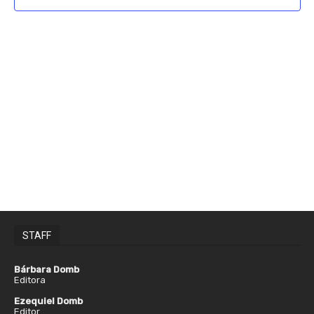
Vistas
de
Navega
STAFF
Bárbara Domb
Editora
Ezequiel Domb
Editor