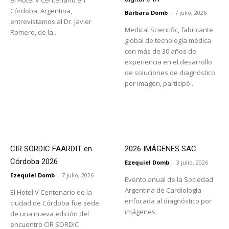
el Hotel V Centenario en
Córdoba, Argentina,
Bárbara Domb
-
7 julio, 2026
entrevistamos al Dr. Javier
Medical Scientific, fabricante
Romero, de la...
global de tecnología médica
con más de 30 años de
experiencia en el desarrollo
de soluciones de diagnóstico
por imagen, participó...
CIR SORDIC FAARDIT en
2026 IMÁGENES SAC
Córdoba 2026
Ezequiel Domb
-
3 julio, 2026
Ezequiel Domb
-
7 julio, 2026
Evento anual de la Sociedad
Argentina de Cardiología
El Hotel V Centenario de la
enfocada al diagnóstico por
ciudad de Córdoba fue sede
imágenes.
de una nueva edición del
encuentro CIR SORDIC