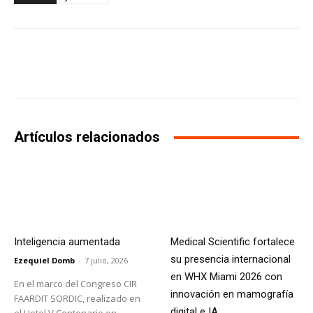
Facebook
X
WhatsApp
Li
Artículos relacionados
Inteligencia aumentada
Medical Scientific fortalece
su presencia internacional
Ezequiel Domb
-
7 julio, 2026
en WHX Miami 2026 con
En el marco del Congreso CIR
innovación en mamografía
FAARDIT SORDIC, realizado en
digital e IA