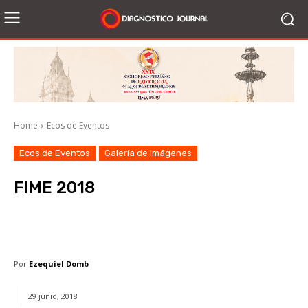
Home
Ecos de Eventos
Ecos de Eventos
Galería de Imágenes
FIME 2018
Facebook
X
WhatsApp
Li
Por
Ezequiel Domb
29 junio, 2018