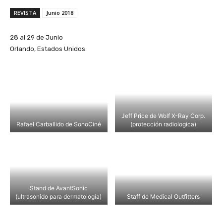
REVISTA
Junio 2018
28 al 29 de Junio
Orlando, Estados Unidos
Jeff Price de Wolf X-Ray Corp.
Rafael Carballido de SonoCiné
(protección radiologica)
Stand de AvantSonic
(ultrasonido para dermatología)
Staff de Medical Outfitters