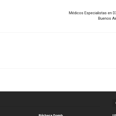
Médicos Especialistas en DX
Buenos Air
Bárbara Domb
U