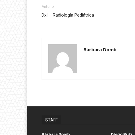
Anterior
DxI – Radiología Pediátrica
Bárbara Domb
STAFF
Bárbara Domb
Diego Ruiz