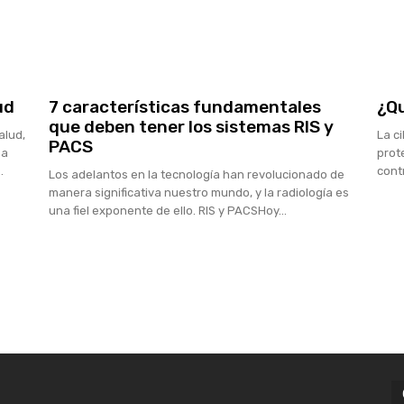
ud
7 características fundamentales
¿Qu
que deben tener los sistemas RIS y
alud,
La c
PACS
na
prot
.
contr
Los adelantos en la tecnología han revolucionado de
manera significativa nuestro mundo, y la radiología es
una fiel exponente de ello. RIS y PACSHoy...