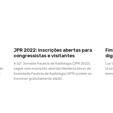
JPR 2022: inscrições abertas para
Fin
congressistas e visitantes
dig
A 52ª Jornada Paulista de Radiologia (JPR 2022)
Los 
de
segue com inscrições abertas! Membrosativos da
la s
o
Sociedade Paulista de Radiologia (SPR) podem se
bien
inscrever gratuitamente até20...