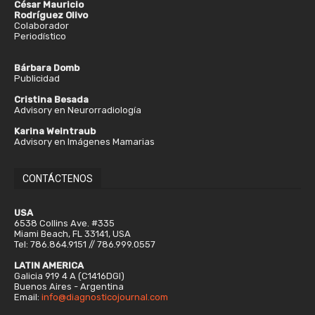
César Mauricio
Rodríguez Olivo
Colaborador
Periodístico
Bárbara Domb
Publicidad
Cristina Besada
Advisory en Neurorradiología
Karina Weintraub
Advisory en Imágenes Mamarias
CONTÁCTENOS
USA
6538 Collins Ave. #335
Miami Beach, FL 33141, USA
Tel: 786.864.9151 // 786.999.0557
LATIN AMERICA
Galicia 919 4 A (C1416DGI)
Buenos Aires - Argentina
Email:
info@diagnosticojournal.com