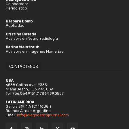
Colaborador
Periodístico
Bárbara Domb
Publicidad
Cristina Besada
Advisory en Neurorradiología
Karina Weintraub
Advisory en Imágenes Mamarias
CONTÁCTENOS
USA
6538 Collins Ave. #335
Miami Beach, FL 33141, USA
Tel: 786.864.9151 // 786.999.0557
LATIN AMERICA
Galicia 919 4 A (C1416DGI)
Buenos Aires - Argentina
Email:
info@diagnosticojournal.com