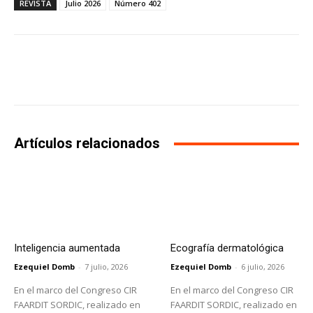
REVISTA
Julio 2026
Número 402
Facebook
X
WhatsApp
Li
Artículos relacionados
Inteligencia aumentada
Ecografía dermatológica
Ezequiel Domb
-
7 julio, 2026
Ezequiel Domb
-
6 julio, 2026
En el marco del Congreso CIR
En el marco del Congreso CIR
FAARDIT SORDIC, realizado en
FAARDIT SORDIC, realizado en