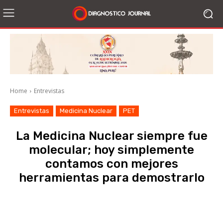
Home
Entrevistas
Entrevistas
Medicina Nuclear
PET
La Medicina Nuclear siempre fue
molecular; hoy simplemente
contamos con mejores
herramientas para demostrarlo
Facebook
X
WhatsApp
Li