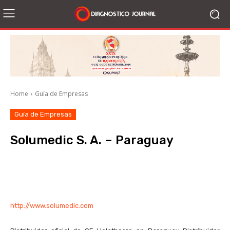
Home
Guía de Empresas
Guía de Empresas
Solumedic S. A. – Paraguay
Facebook
X
WhatsApp
Li
http://www.solumedic.com