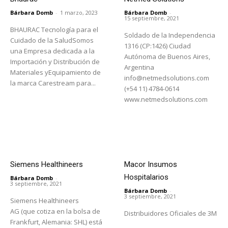
Bárbara Domb
-
1 marzo, 2023
Bárbara Domb
-
15 septiembre, 2021
BHAURAC Tecnología para el
Soldado de la Independencia
Cuidado de la SaludSomos
1316 (CP:1426) Ciudad
una Empresa dedicada a la
Autónoma de Buenos Aires,
Importación y Distribución de
Argentina
Materiales yEquipamiento de
info@netmedsolutions.com
la marca Carestream para...
(+54 11) 4784-0614
www.netmedsolutions.com
Siemens Healthineers
Macor Insumos
Hospitalarios
Bárbara Domb
-
3 septiembre, 2021
Bárbara Domb
-
3 septiembre, 2021
Siemens Healthineers
AG (que cotiza en la bolsa de
Distribuidores Oficiales de 3M
Frankfurt, Alemania: SHL) está