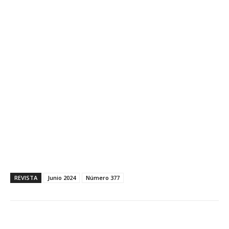
REVISTA
Junio 2024
Número 377
Facebook
X
WhatsApp
Li