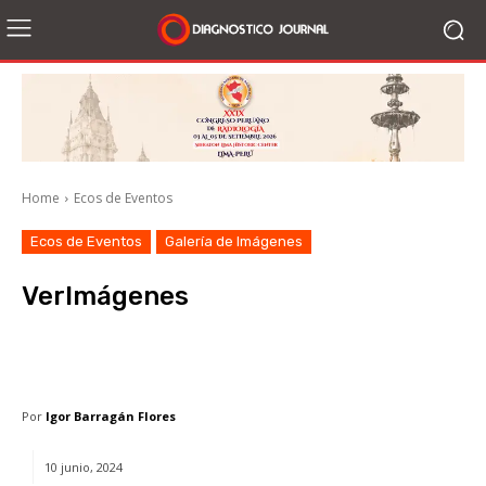
Home
Ecos de Eventos
Ecos de Eventos
Galería de Imágenes
VerImágenes
Facebook
X
WhatsApp
Li
Por
Igor Barragán Flores
10 junio, 2024