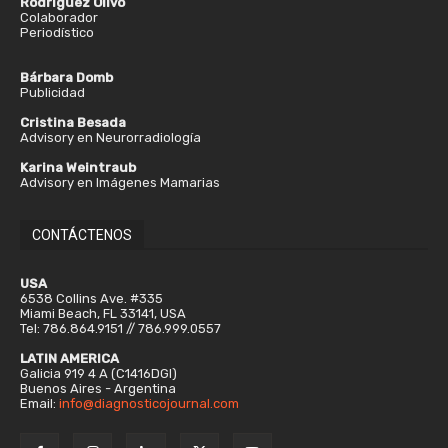
Rodríguez Olivo
Colaborador
Periodístico
Bárbara Domb
Publicidad
Cristina Besada
Advisory en Neurorradiología
Karina Weintraub
Advisory en Imágenes Mamarias
CONTÁCTENOS
USA
6538 Collins Ave. #335
Miami Beach, FL 33141, USA
Tel: 786.864.9151 // 786.999.0557
LATIN AMERICA
Galicia 919 4 A (C1416DGI)
Buenos Aires - Argentina
Email:
info@diagnosticojournal.com