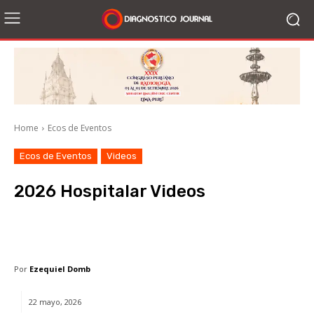
Home
Ecos de Eventos
Ecos de Eventos
Videos
2026 Hospitalar Videos
Facebook
X
WhatsApp
Li
Por
Ezequiel Domb
22 mayo, 2026