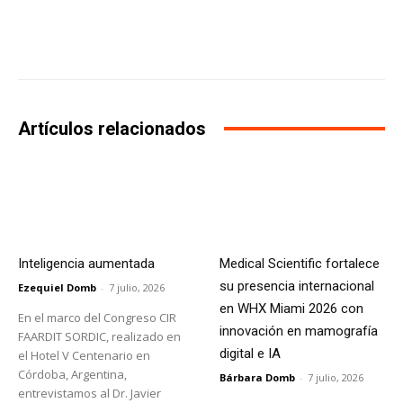
Facebook
X
WhatsApp
Li
Artículos relacionados
Inteligencia aumentada
Medical Scientific fortalece
su presencia internacional
Ezequiel Domb
-
7 julio, 2026
en WHX Miami 2026 con
En el marco del Congreso CIR
innovación en mamografía
FAARDIT SORDIC, realizado en
digital e IA
el Hotel V Centenario en
Córdoba, Argentina,
Bárbara Domb
-
7 julio, 2026
entrevistamos al Dr. Javier