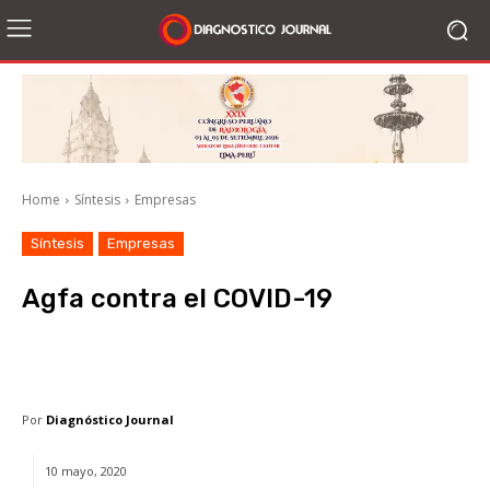
Home
Síntesis
Empresas
Síntesis
Empresas
Agfa contra el COVID-19
Facebook
X
WhatsApp
Li
Por
Diagnóstico Journal
10 mayo, 2020