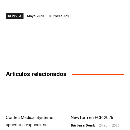
REVISTA
Mayo 2020
Número 328
Facebook
X
WhatsApp
Li
Artículos relacionados
Contec Medical Systems
NewTom en ECR 2026:
apuesta a expandir su
Bárbara Domb
-
24 abril, 2026