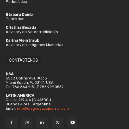
Periodístico
Bárbara Domb
Publicidad
Cristina Besada
Advisory en Neurorradiología
Karina Weintraub
Advisory en Imágenes Mamarias
CONTÁCTENOS
USA
6538 Collins Ave. #335
Miami Beach, FL 33141, USA
Tel: 786.864.9151 // 786.999.0557
LATIN AMERICA
Galicia 919 4 A (C1416DGI)
Buenos Aires - Argentina
Email:
info@diagnosticojournal.com