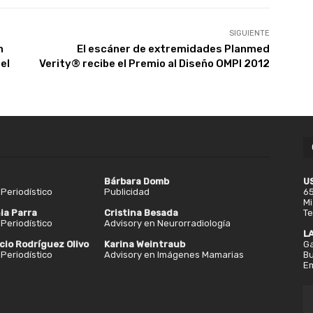
SIGUIENTE
n
El escáner de extremidades Planmed
el
Verity® recibe el Premio al Diseño OMPI 2012
Bárbara Domb
U
Periodístico
Publicidad
65
Mi
ia Parra
Cristina Besada
Te
Periodístico
Advisory en Neurorradiología
L
cio Rodríguez Olivo
Karina Weintraub
Ga
Periodístico
Advisory en Imágenes Mamarias
Bu
Em