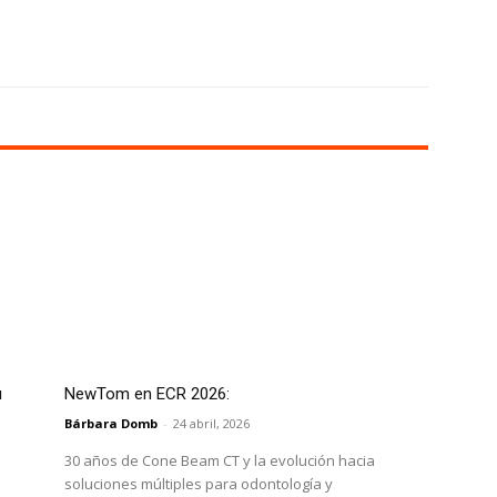
X
WhatsApp
Linkedin
Email
u
NewTom en ECR 2026:
Bárbara Domb
-
24 abril, 2026
30 años de Cone Beam CT y la evolución hacia
soluciones múltiples para odontología y