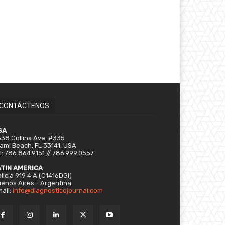
CONTÁCTENOS
SA
38 Collins Ave. #335
ami Beach, FL 33141, USA
l: 786.864.9151 // 786.999.0557
ATIN AMERICA
licia 919 4 A (C1416DGI)
enos Aires - Argentina
ail:
info@diagnosticojournal.com