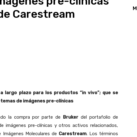
mágenes pre-clínicas
M
 de Carestream
App
Linkedin
Email
Print
a largo plazo para los productos “in vivo”; que se
stemas de imágenes pre-clínicas
do la compra por parte de
Bruker
del portafolio de
de imágenes pre-clínicas y otros activos relacionados,
de Imágenes Moleculares de
Carestream
. Los términos