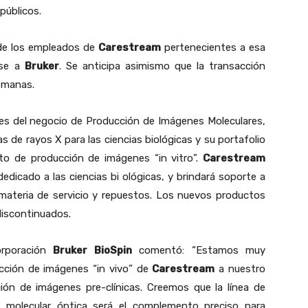
públicos.
 de los empleados de
Carestream
pertenecientes a esa
rse a
Bruker
. Se anticipa asimismo que la transacción
semanas.
es del negocio de Producción de Imágenes Moleculares,
as de rayos X para las ciencias biológicas y su portafolio
o de producción de imágenes “in vitro”.
Carestream
dicado a las ciencias bi ológicas, y brindará soporte a
 materia de servicio y repuestos. Los nuevos productos
iscontinuados.
orporación
Bruker BioSpin
comentó: “Estamos muy
cción de imágenes “in vivo” de
Carestream
a nuestro
ión de imágenes pre-clínicas. Creemos que la línea de
 molecular óptica será el complemento preciso para