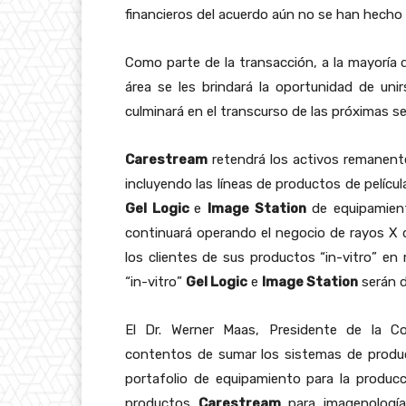
financieros del acuerdo aún no se han hecho 
Como parte de la transacción, a la mayoría
área se les brindará la oportunidad de uni
culminará en el transcurso de las próximas 
Carestream
retendrá los activos remanent
incluyendo las líneas de productos de películ
Gel Logic
e
Image Station
de equipamient
continuará operando el negocio de rayos X de
los clientes de sus productos “in-vitro” en
“in-vitro”
Gel Logic
e
Image Station
serán d
El Dr. Werner Maas, Presidente de la C
contentos de sumar los sistemas de produ
portafolio de equipamiento para la producc
productos
Carestream
para imagenología