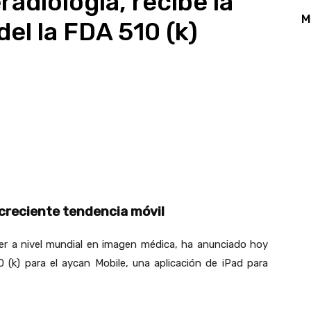
radiología, recibe la
M
el la FDA 510 (k)
App
Linkedin
Email
Print
 creciente tendencia móvil
der a nivel mundial en imagen médica, ha anunciado hoy
 (k) para el aycan Mobile, una aplicación de iPad para