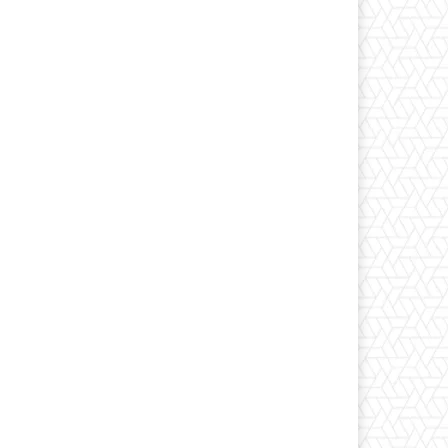
Print