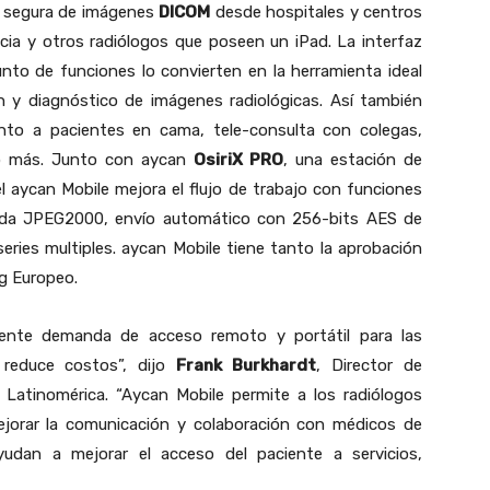
 y segura de imágenes
DICOM
desde hospitales y centros
cia y otros radiólogos que poseen un iPad. La interfaz
unto de funciones lo convierten en la herramienta ideal
ión y diagnóstico de imágenes radiológicas. Así también
unto a pacientes en cama, tele-consulta con colegas,
ho más. Junto con aycan
OsiriX PRO
, una estación de
l aycan Mobile mejora el flujo de trabajo con funciones
rdida JPEG2000, envío automático con 256-bits AES de
eries multiples. aycan Mobile tiene tanto la aprobación
g Europeo.
iente demanda de acceso remoto y portátil para las
reduce costos”, dijo
Frank Burkhardt
, Director de
Latinomérica. “Aycan Mobile permite a los radiólogos
mejorar la comunicación y colaboración con médicos de
udan a mejorar el acceso del paciente a servicios,