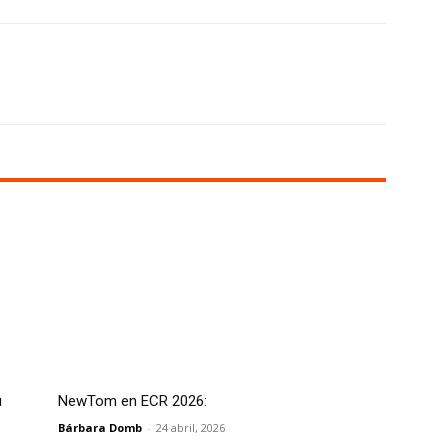
X
WhatsApp
Linkedin
Email
u
NewTom en ECR 2026:
Bárbara Domb
-
24 abril, 2026