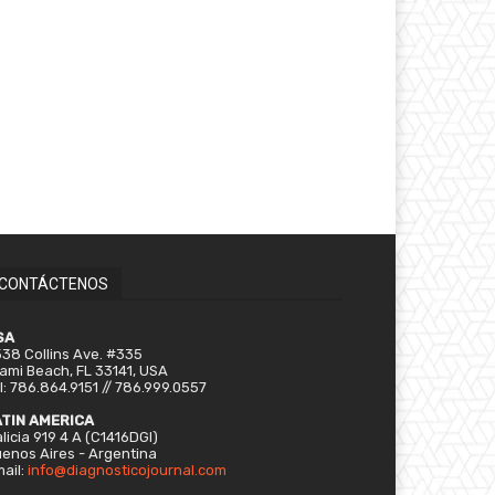
CONTÁCTENOS
SA
38 Collins Ave. #335
ami Beach, FL 33141, USA
l: 786.864.9151 // 786.999.0557
ATIN AMERICA
licia 919 4 A (C1416DGI)
enos Aires - Argentina
ail:
info@diagnosticojournal.com