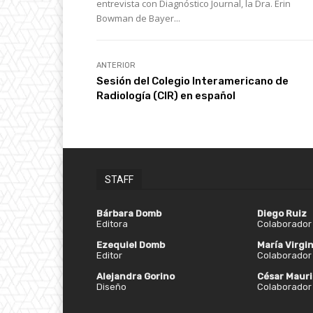
entrevista con Diagnóstico Journal, la Dra. Erin
Bowman de Bayer...
ANTERIOR
Sesión del Colegio Interamericano de
Radiología (CIR) en español
STAFF
Bárbara Domb
Diego Ruiz
Editora
Colaborador 
Ezequiel Domb
María Virgin
Editor
Colaborador 
Alejandra Gorino
César Mauri
Diseño
Colaborador 