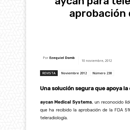
aycan para tele
aprobación d
Facebook
X
Whats
Por
Ezequiel Domb
10 noviembre, 2012
REVISTA
Noviembre 2012
Número 238
Una solución segura que apoya la
aycan Medical Systems
, un reconocido lí
que ha recibido la aprobación de la FDA 510
teleradiología.