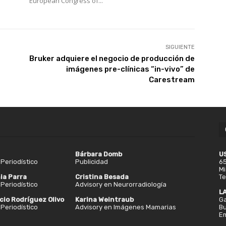
European Congress of...
SIGUIENTE
Bruker adquiere el negocio de producción de
imágenes pre-clínicas “in-vivo” de
Carestream
Bárbara Domb
U
Periodístico
Publicidad
65
Mi
ia Parra
Cristina Besada
Te
Periodístico
Advisory en Neurorradiología
L
cio Rodríguez Olivo
Karina Weintraub
Ga
Periodístico
Advisory en Imágenes Mamarias
Bu
Em