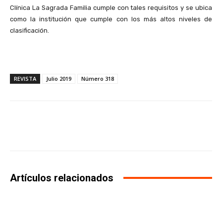
Clínica La Sagrada Familia cumple con tales requisitos y se ubica
como la institución que cumple con los más altos niveles de
clasificación.
REVISTA
Julio 2019
Número 318
Facebook
X
WhatsApp
Li
Artículos relacionados