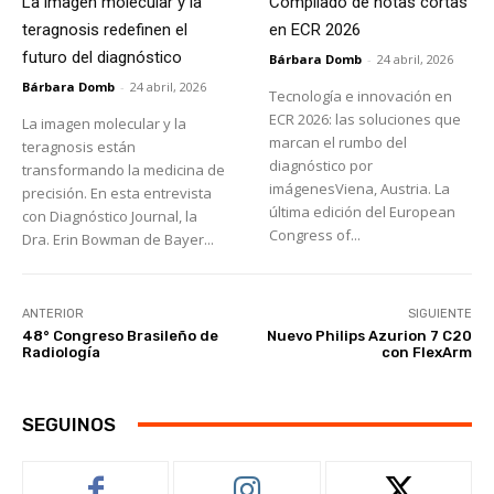
La imagen molecular y la
Compilado de notas cortas
teragnosis redefinen el
en ECR 2026
futuro del diagnóstico
Bárbara Domb
-
24 abril, 2026
Bárbara Domb
-
24 abril, 2026
Tecnología e innovación en
ECR 2026: las soluciones que
La imagen molecular y la
marcan el rumbo del
teragnosis están
diagnóstico por
transformando la medicina de
imágenesViena, Austria. La
precisión. En esta entrevista
última edición del European
con Diagnóstico Journal, la
Congress of...
Dra. Erin Bowman de Bayer...
ANTERIOR
SIGUIENTE
48° Congreso Brasileño de
Nuevo Philips Azurion 7 C20
Radiología
con FlexArm
SEGUINOS