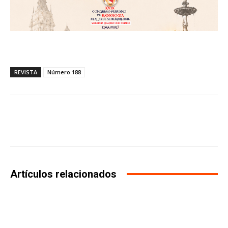
REVISTA
Número 188
Facebook
X
WhatsApp
Li
Artículos relacionados