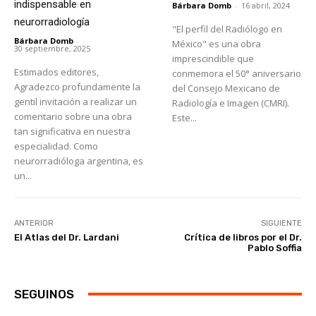
indispensable en
Bárbara Domb
-
16 abril, 2024
neurorradiología
"El perfil del Radiólogo en
Bárbara Domb
-
México" es una obra
30 septiembre, 2025
imprescindible que
Estimados editores,
conmemora el 50° aniversario
Agradezco profundamente la
del Consejo Mexicano de
gentil invitación a realizar un
Radiología e Imagen (CMRI).
comentario sobre una obra
Este...
tan significativa en nuestra
especialidad. Como
neurorradióloga argentina, es
un...
ANTERIOR
SIGUIENTE
El Atlas del Dr. Lardani
Crítica de libros por el Dr.
Pablo Soffia
SEGUINOS