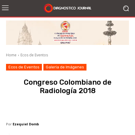
Home
Ecos de Eventos
Ecos de Eventos
Galería de Imágenes
Congreso Colombiano de
Radiología 2018
Facebook
X
WhatsApp
Li
Por
Ezequiel Domb