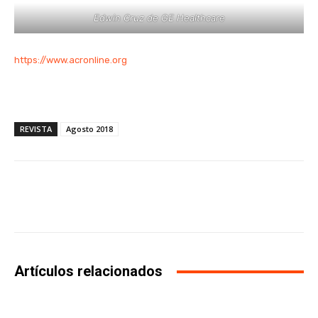
Edwin Cruz de GE Healthcare
https://www.acronline.org
REVISTA
Agosto 2018
Facebook
X
WhatsApp
Li
Artículos relacionados