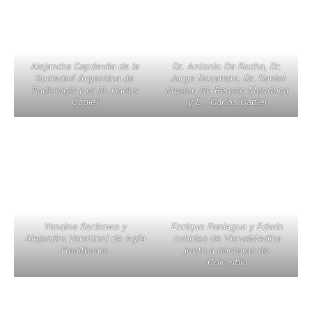
Alejandra Capdevila de la
Dr. Antonio Da Rocha, Dr.
Sociedad Argentina de
Jorge Docampo, Dr. Daniel
Radiología y el Dr. Carlos
Mysler, Dr. Renato Mendoça
Capiel
y Dr. Carlos Capiel
Yanaina Serikawa y
Enrique Paniagua y Edwin
Alejandro Varettoni de Agfa
cubides de VisualMedica
Healthcare
junto a doctoras de
Colombia