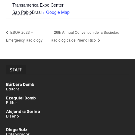
Transamerica Expo Center
San Pablo
Brasil
+ Google Map
ESOR 2023 –
26th Annual Convention de la Sociedad
Emergency Radiology
Radiológica de Puerto Rico
STAFF
Bárbara Domb
Editora
Ezequiel Domb
Editor
Alejandra Gorino
Diseño
Diego Ruiz
Colaborador