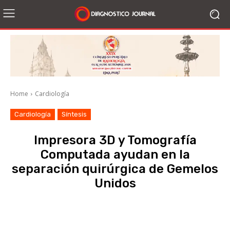
Home
Cardiología
Cardiología
Síntesis
Impresora 3D y Tomografía
Computada ayudan en la
separación quirúrgica de Gemelos
Unidos
Facebook
X
WhatsApp
Li