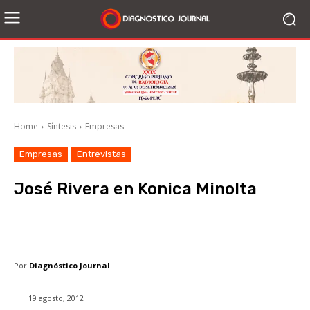
Home
Síntesis
Empresas
Empresas
Entrevistas
José Rivera en Konica Minolta
Facebook
X
WhatsApp
Li
Por
Diagnóstico Journal
19 agosto, 2012