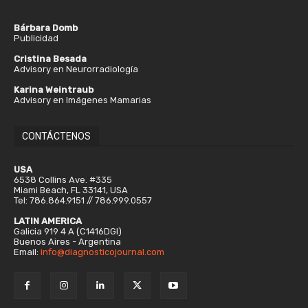
Bárbara Domb
Publicidad
Cristina Besada
Advisory en Neurorradiología
Karina Weintraub
Advisory en Imágenes Mamarias
CONTÁCTENOS
USA
6538 Collins Ave. #335
Miami Beach, FL 33141, USA
Tel: 786.864.9151 // 786.999.0557
LATIN AMERICA
Galicia 919 4 A (C1416DGI)
Buenos Aires - Argentina
Email:
info@diagnosticojournal.com