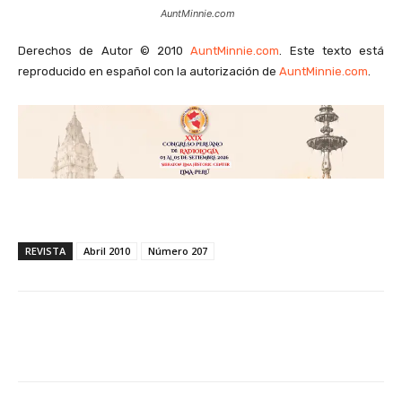
AuntMinnie.com
Derechos de Autor © 2010
AuntMinnie.com
. Este texto está
reproducido en español con la autorización de
AuntMinnie.com
.
REVISTA
Abril 2010
Número 207
Facebook
X
WhatsApp
Li