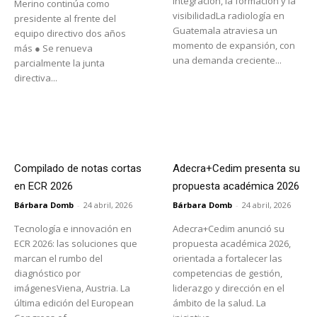
integración, la formación y la
Merino continúa como
visibilidadLa radiología en
presidente al frente del
Guatemala atraviesa un
equipo directivo dos años
momento de expansión, con
más ● Se renueva
una demanda creciente...
parcialmente la junta
directiva...
Compilado de notas cortas
Adecra+Cedim presenta su
en ECR 2026
propuesta académica 2026
Bárbara Domb
-
24 abril, 2026
Bárbara Domb
-
24 abril, 2026
Tecnología e innovación en
Adecra+Cedim anunció su
ECR 2026: las soluciones que
propuesta académica 2026,
marcan el rumbo del
orientada a fortalecer las
diagnóstico por
competencias de gestión,
imágenesViena, Austria. La
liderazgo y dirección en el
última edición del European
ámbito de la salud. La