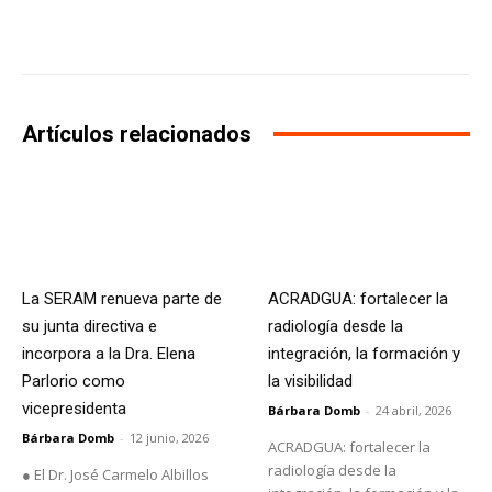
Facebook
X
WhatsApp
Li
Artículos relacionados
La SERAM renueva parte de
ACRADGUA: fortalecer la
su junta directiva e
radiología desde la
incorpora a la Dra. Elena
integración, la formación y
Parlorio como
la visibilidad
vicepresidenta
Bárbara Domb
-
24 abril, 2026
Bárbara Domb
-
12 junio, 2026
ACRADGUA: fortalecer la
radiología desde la
● El Dr. José Carmelo Albillos