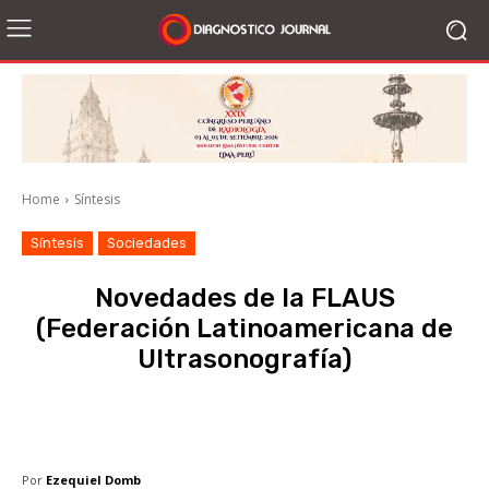
Home
Síntesis
Síntesis
Sociedades
Novedades de la FLAUS
(Federación Latinoamericana de
Ultrasonografía)
Facebook
X
WhatsApp
Li
Por
Ezequiel Domb