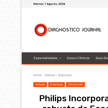
Viernes 7 Agosto, 2026
Especialidades
Casos Clínicos
Guía D
Home
Síntesis
Empresas
Síntesis
Empresas
Ultrasonido
Philips Incorpor