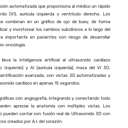
ición automatizada que proporciona al médico un rápido
erdo (VI), aurícula izquierda y ventrículo derecho. Los
l se combinan en un gráfico de ojo de buey, de forma
lizar y monitorear los cambios subclínicos a lo largo del
 importante en pacientes con riesgo de desarrollar
dio-oncología.
lleva la inteligencia artificial al ultrasonido cardíaco
 Izquierdo) y AI (aurícula izquierda), masa del VI 3D,
cuantificación avanzada, con vistas 3D automatizadas y
rasonido cardíaco en apenas 15 segundos.
ráficas con angiografía, integrando y conectando todo
pueden apreciar la anatomía con múltiples vistas. Los
o pueden contar con fusión real de Ultrasonido 3D con
s creados por A.I. del corazón.