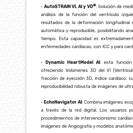
©
•
AutoSTRAIN VI, AI y VD
: Solución de med
análisis de la función del ventrículo izqui
resultados de la deformación longitudina
automática y reproducible, posibilitando ana
tiempo. Esta capacidad es extremadamente
enfermedades cardíacas, con ICC y para car
•
Dynamic HeartModel AI
: esta función 
ofreciendo Volúmenes 3D del VI (Ventrículo
fracción de eyección 3D, índice cardíaco, 
reproducibilidad robusta de imágenes de ult
•
EchoNavigator AI
: Combina imágenes ecog
a través de la red digital. Los usuarios 
procedimientos de intervencionismo cardíac
imágenes de Angiografía y modelos anatómico