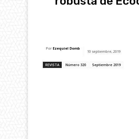
robusta de Ecoc
Facebook
X
Whats
Por
Ezequiel Domb
10 septiembre, 2019
REVISTA
Número 320
Septiembre 2019