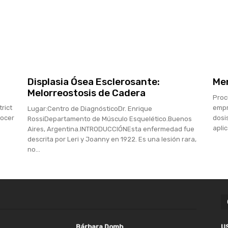
Displasia Ósea Esclerosante:
Men
Melorreostosis de Cadera
Proc
trict
empr
Lugar:Centro de DiagnósticoDr. Enrique
nocer
dosi
RossiDepartamento de Músculo Esquelético.Buenos
aplic
Aires, Argentina.INTRODUCCIÓNEsta enfermedad fue
descrita por Leri y Joanny en 1922. Es una lesión rara,
no...
Bárbara Domb
U