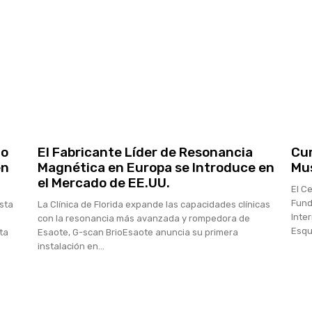
do
El Fabricante Líder de Resonancia
Cur
en
Magnética en Europa se Introduce en
Mus
el Mercado de EE.UU.
El C
Fund
ista
La Clínica de Florida expande las capacidades clínicas
Inte
con la resonancia más avanzada y rompedora de
Esque
ta
Esaote, G-scan BrioEsaote anuncia su primera
instalación en...