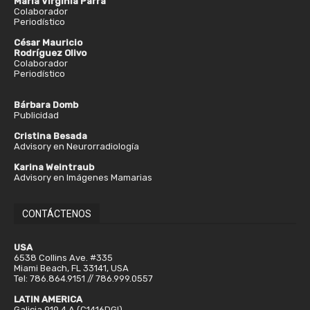
María Virginia Parra
Colaborador
Periodístico
César Mauricio
Rodríguez Olivo
Colaborador
Periodístico
Bárbara Domb
Publicidad
Cristina Besada
Advisory en Neurorradiología
Karina Weintraub
Advisory en Imágenes Mamarias
CONTÁCTENOS
USA
6538 Collins Ave. #335
Miami Beach, FL 33141, USA
Tel: 786.864.9151 // 786.999.0557
LATIN AMERICA
Galicia 919 4 A (C1416DGI)