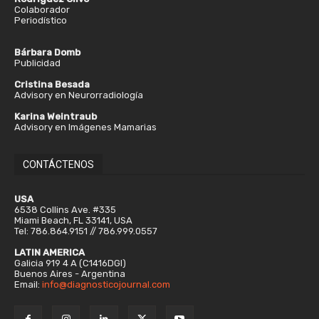
Colaborador
Periodístico
Bárbara Domb
Publicidad
Cristina Besada
Advisory en Neurorradiología
Karina Weintraub
Advisory en Imágenes Mamarias
CONTÁCTENOS
USA
6538 Collins Ave. #335
Miami Beach, FL 33141, USA
Tel: 786.864.9151 // 786.999.0557
LATIN AMERICA
Galicia 919 4 A (C1416DGI)
Buenos Aires - Argentina
Email:
info@diagnosticojournal.com