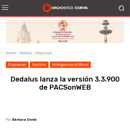
Home
Síntesis
Empresas
Empresas
Gestión
Inteligencia Artificial
Dedalus lanza la versión 3.3.900
de PACSonWEB
Facebook
X
WhatsApp
Li
Por
Bárbara Domb