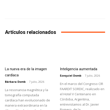
Facebook
X
WhatsApp
Li
Artículos relacionados
La nueva era de la imagen
Inteligencia aumentada
cardíaca
Ezequiel Domb
-
7 julio, 2026
Bárbara Domb
-
7 julio, 2026
En el marco del Congreso CIR
FAARDIT SORDIC, realizado en
La resonancia magnética y la
el Hotel V Centenario en
tomografía computada
Córdoba, Argentina,
cardíaca han evolucionado de
entrevistamos al Dr. Javier
manera extraordinaria en la
Romero, de la...