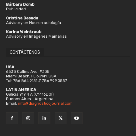
Bárbara Domb
Publicidad
Cristina Besada
Advisory en Neurorradiología
Karina Weintraub
Advisory en Imágenes Mamarias
CONTÁCTENOS
USA
6538 Collins Ave. #335
Miami Beach, FL 33141, USA
Tel: 786.864.9151 // 786.999.0557
LATIN AMERICA
Galicia 919 4 A (C1416DGI)
Buenos Aires - Argentina
Email:
info@diagnosticojournal.com