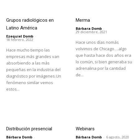
Grupos radiológicos en
Merma
Latino América
Bárbara Domb
-
29 diciembre, 2021
Ezequiel Domb
-
18 febrero, 2022
Hace unos días nomás
volvimos de Chicago….algo
Hace mucho tiempo las
que hasta hace dos años era
empresas más grandes van
lo común, si bien generaba su
absorbiendo a las más
adrenalina por la cantidad
pequeñas en la industria del
de...
diagnóstico por imágenes.Un
fenómeno similar vemos
estos...
Distribución presencial
Webinars
Bárbara Domb
-
Bárbara Domb
-
6 agosto, 2020