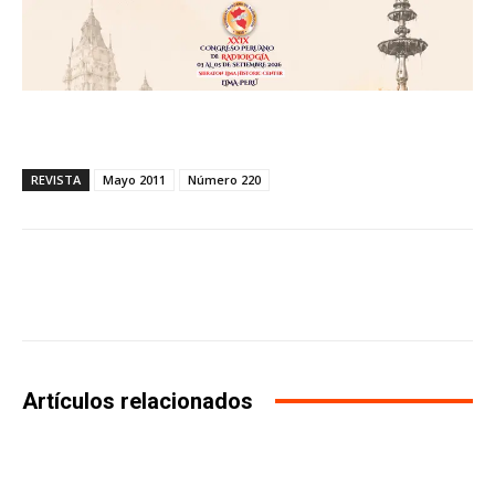
REVISTA
Mayo 2011
Número 220
Facebook
X
WhatsApp
Li
Artículos relacionados