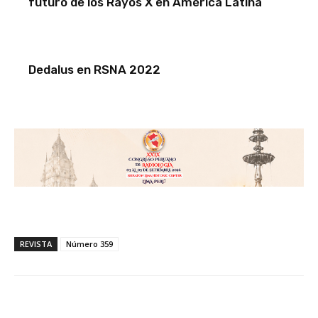
futuro de los Rayos X en América Latina
Dedalus en RSNA 2022
REVISTA
Número 359
Facebook
X
WhatsApp
Li