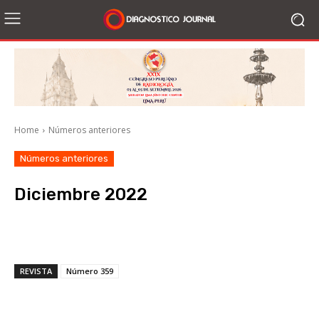
Home
Números anteriores
Números anteriores
Diciembre 2022
Facebook
X
WhatsApp
Li
REVISTA
Número 359