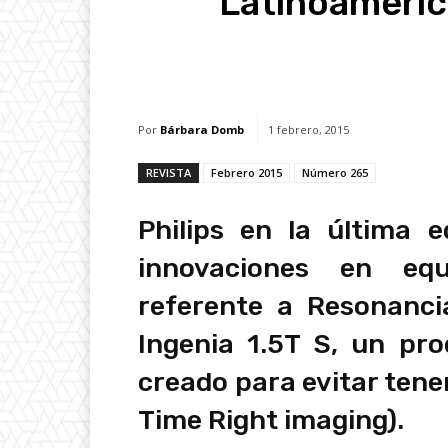
Latinoaméric
Facebook
X
Whats
Por
Bárbara Domb
1 febrero, 2015
REVISTA
Febrero 2015
Número 265
Philips en la última 
innovaciones en eq
referente a Resonancia
Ingenia 1.5T S, un p
creado para evitar tener
Time Right imaging).