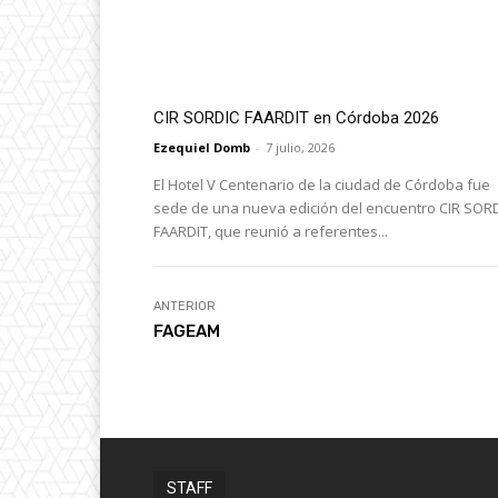
CIR SORDIC FAARDIT en Córdoba 2026
Ezequiel Domb
-
7 julio, 2026
El Hotel V Centenario de la ciudad de Córdoba fue
sede de una nueva edición del encuentro CIR SOR
FAARDIT, que reunió a referentes...
ANTERIOR
FAGEAM
STAFF