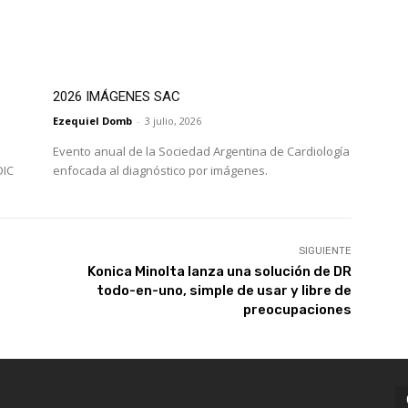
2026 IMÁGENES SAC
Ezequiel Domb
-
3 julio, 2026
Evento anual de la Sociedad Argentina de Cardiología
DIC
enfocada al diagnóstico por imágenes.
SIGUIENTE
Konica Minolta lanza una solución de DR
todo-en-uno, simple de usar y libre de
preocupaciones