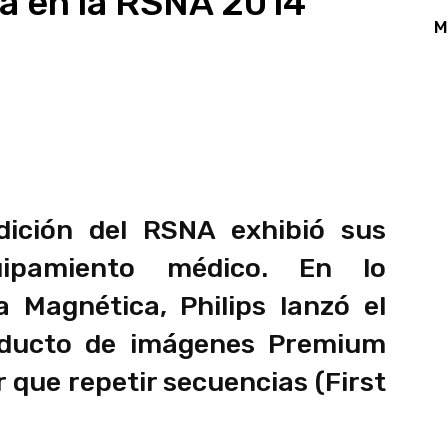
a en la RSNA 2014
M
App
Linkedin
Email
Print
edición del RSNA exhibió sus
uipamiento médico. En lo
 Magnética, Philips lanzó el
roducto de imágenes Premium
 que repetir secuencias (First