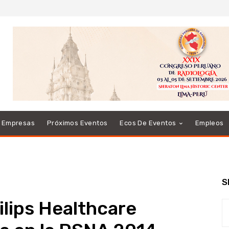
e Empresas
Próximos Eventos
Ecos De Eventos
Empleos
S
ilips Healthcare