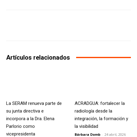
Facebook
X
WhatsApp
Li
Artículos relacionados
La SERAM renueva parte de
ACRADGUA: fortalecer la
su junta directiva e
radiología desde la
incorpora a la Dra. Elena
integración, la formación y
Parlorio como
la visibilidad
vicepresidenta
Bárbara Domb
-
24 abril, 2026