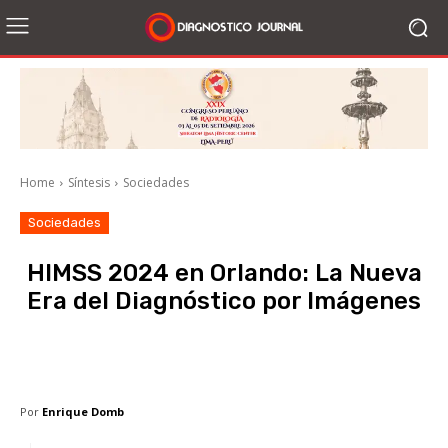
Home
Síntesis
Sociedades
Sociedades
HIMSS 2024 en Orlando: La Nueva
Era del Diagnóstico por Imágenes
Facebook
X
WhatsApp
Li
Por
Enrique Domb