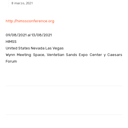
8 marzo, 2021
http://himssconference.org
09/08/2021 al 13/08/2021
HIMSS
United States Nevada Las Vegas
Wynn Meeting Space, Ventetian Sands Expo Center y Caesars
Forum
Facebook
X
WhatsApp
Li