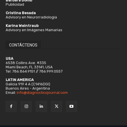
Bárbara Domb
Publicidad
Cristina Besada
Advisory en Neurorradiología
Karina Weintraub
Advisory en Imágenes Mamarias
CONTÁCTENOS
USA
6538 Collins Ave. #335
Miami Beach, FL 33141, USA
Tel: 786.864.9151 // 786.999.0557
LATIN AMERICA
Galicia 919 4 A (C1416DGI)
Buenos Aires - Argentina
Email:
info@diagnosticojournal.com