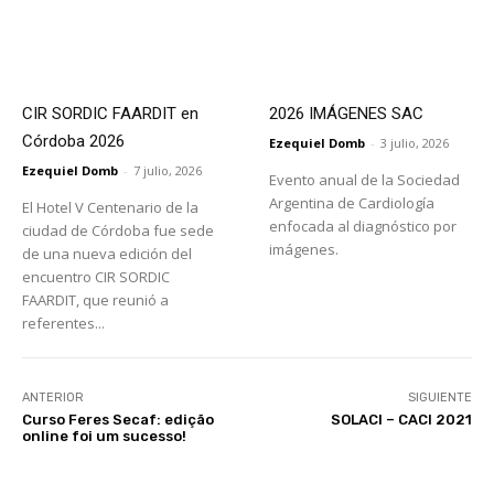
CIR SORDIC FAARDIT en
2026 IMÁGENES SAC
Córdoba 2026
Ezequiel Domb
-
3 julio, 2026
Ezequiel Domb
-
7 julio, 2026
Evento anual de la Sociedad
Argentina de Cardiología
El Hotel V Centenario de la
enfocada al diagnóstico por
ciudad de Córdoba fue sede
imágenes.
de una nueva edición del
encuentro CIR SORDIC
FAARDIT, que reunió a
referentes...
ANTERIOR
SIGUIENTE
Curso Feres Secaf: edição
SOLACI – CACI 2021
online foi um sucesso!