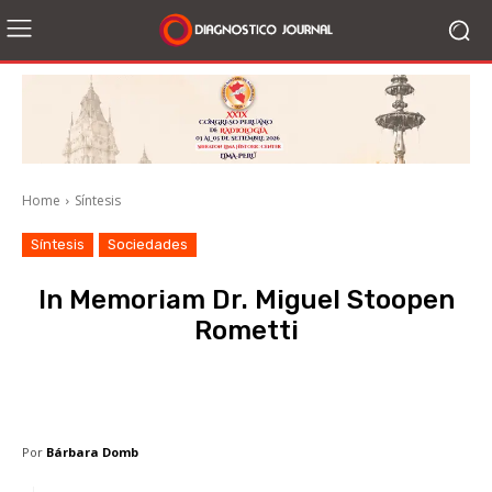
Home
Síntesis
Síntesis
Sociedades
In Memoriam Dr. Miguel Stoopen
Rometti
Facebook
X
WhatsApp
Li
Por
Bárbara Domb