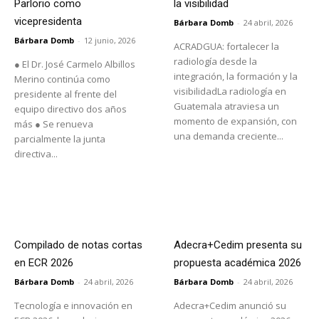
Parlorio como
la visibilidad
vicepresidenta
Bárbara Domb
-
24 abril, 2026
Bárbara Domb
-
12 junio, 2026
ACRADGUA: fortalecer la
radiología desde la
● El Dr. José Carmelo Albillos
integración, la formación y la
Merino continúa como
visibilidadLa radiología en
presidente al frente del
Guatemala atraviesa un
equipo directivo dos años
momento de expansión, con
más ● Se renueva
una demanda creciente...
parcialmente la junta
directiva...
Compilado de notas cortas
Adecra+Cedim presenta su
en ECR 2026
propuesta académica 2026
Bárbara Domb
-
24 abril, 2026
Bárbara Domb
-
24 abril, 2026
Tecnología e innovación en
Adecra+Cedim anunció su