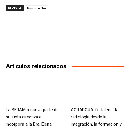
REVISTA
Número 347
Facebook
X
WhatsApp
Li
Artículos relacionados
La SERAM renueva parte de
ACRADGUA: fortalecer la
su junta directiva e
radiología desde la
incorpora a la Dra. Elena
integración, la formación y