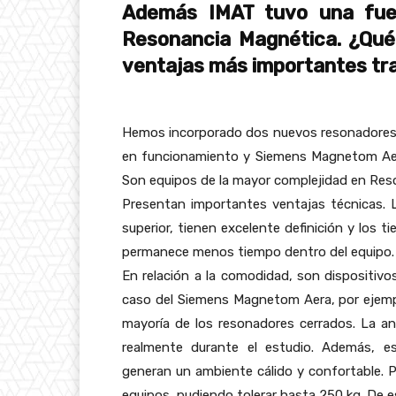
Además IMAT tuvo una fuer
Resonancia Magnética. ¿Qué
ventajas más importantes tra
Hemos incorporado dos nuevos resonadores
en funcionamiento y Siemens Magnetom Aera 
Son equipos de la mayor complejidad en Re
Presentan importantes ventajas técnicas. 
superior, tienen excelente definición y los t
permanece menos tiempo dentro del equipo.
En relación a la comodidad, son dispositi
caso del Siemens Magnetom Aera, por ejempl
mayoría de los resonadores cerrados. La an
realmente durante el estudio. Además, es
generan un ambiente cálido y confortable. P
equipos, pudiendo tolerar hasta 250 kg. De 