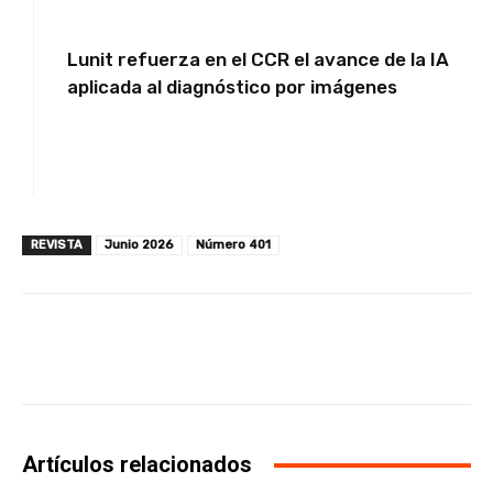
Lunit refuerza en el CCR el avance de la IA
aplicada al diagnóstico por imágenes
REVISTA
Junio 2026
Número 401
Facebook
X
WhatsApp
Li
Artículos relacionados