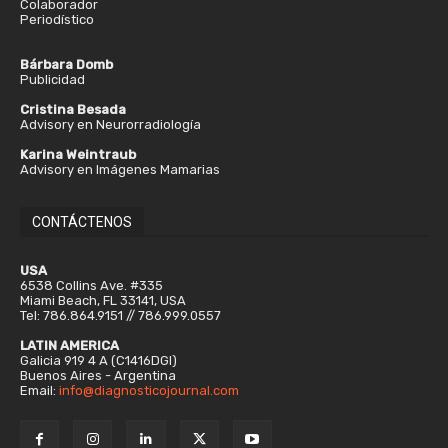
Colaborador
Periodístico
Bárbara Domb
Publicidad
Cristina Besada
Advisory en Neurorradiología
Karina Weintraub
Advisory en Imágenes Mamarias
CONTÁCTENOS
USA
6538 Collins Ave. #335
Miami Beach, FL 33141, USA
Tel: 786.864.9151 // 786.999.0557
LATIN AMERICA
Galicia 919 4 A (C1416DGI)
Buenos Aires - Argentina
Email:
info@diagnosticojournal.com