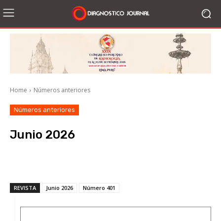
Home
Números anteriores
Números anteriores
Junio 2026
Facebook
X
WhatsApp
Li
REVISTA
Junio 2026
Número 401