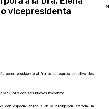
rpora a la Dra. Elena
M
mo vicepresidenta
App
Linkedin
Email
Print
núa como presidente al frente del equipo directivo dos
a de la SERAM con seis nuevos miembros
con especial enfoque en la inteligencia artificial, la