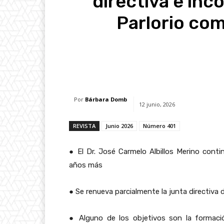
directiva e inco
Parlorio co
Facebook
X
Whats
Por
Bárbara Domb
12 junio, 2026
REVISTA
Junio 2026
Número 401
●
El Dr. José Carmelo Albillos Merino conti
años más
●
Se renueva parcialmente la junta directiv
●
Alguno de los objetivos son la formación 