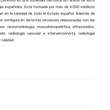
(SERAM) es una sociedad científica sin ánimo de lucro
logía españoles. Está formada por más de 6.000 médicos
jan en la sanidad de todo el Estado español. Además de
 se configura en distintas secciones relacionadas con las
as, neurorradiología, músculoesquelética, ultrasonidos,
 radiología vascular e intervencionista, radiología
 calidad.
X
WhatsApp
Linkedin
Email