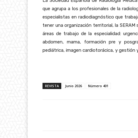
La Sociedad Española de Radiología Médica 
que agrupa a los profesionales de la radio
especialistas en radiodiagnóstico que traba
tener una organización territorial, la SERAM
áreas de trabajo de la especialidad: urgenci
abdomen, mama, formación pre y posgrado,
pediátrica, imagen cardiotorácica, y gestión y
REVISTA
Junio 2026
Número 401
Facebook
Share