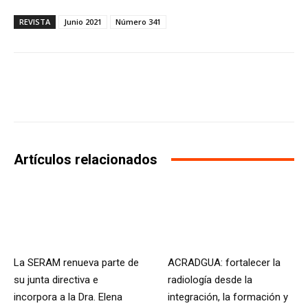
REVISTA
Junio 2021
Número 341
Facebook
X
WhatsApp
Li
Artículos relacionados
La SERAM renueva parte de
ACRADGUA: fortalecer la
su junta directiva e
radiología desde la
incorpora a la Dra. Elena
integración, la formación y