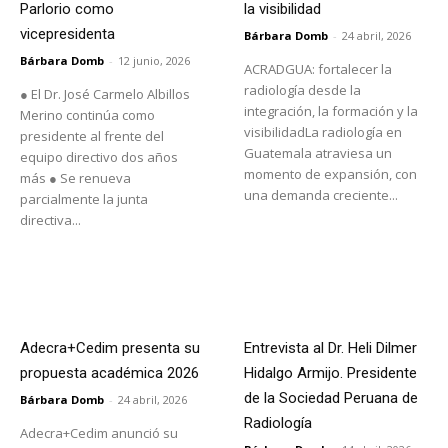
Parlorio como
la visibilidad
vicepresidenta
Bárbara Domb
-
24 abril, 2026
Bárbara Domb
-
12 junio, 2026
ACRADGUA: fortalecer la
radiología desde la
● El Dr. José Carmelo Albillos
integración, la formación y la
Merino continúa como
visibilidadLa radiología en
presidente al frente del
Guatemala atraviesa un
equipo directivo dos años
momento de expansión, con
más ● Se renueva
una demanda creciente...
parcialmente la junta
directiva...
Adecra+Cedim presenta su
Entrevista al Dr. Heli Dilmer
propuesta académica 2026
Hidalgo Armijo. Presidente
de la Sociedad Peruana de
Bárbara Domb
-
24 abril, 2026
Radiología
Adecra+Cedim anunció su