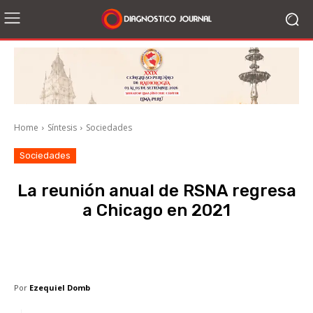
Home
Síntesis
Sociedades
Sociedades
La reunión anual de RSNA regresa
a Chicago en 2021
Facebook
X
WhatsApp
Li
Por
Ezequiel Domb